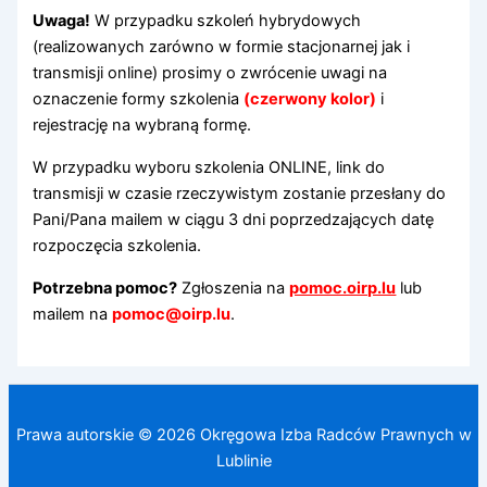
Uwaga!
W przypadku szkoleń hybrydowych
(realizowanych zarówno w formie stacjonarnej jak i
transmisji online) prosimy o zwrócenie uwagi na
oznaczenie formy szkolenia
(czerwony kolor)
i
rejestrację na wybraną formę.
W przypadku wyboru szkolenia ONLINE, link do
transmisji w czasie rzeczywistym zostanie przesłany do
Pani/Pana mailem w ciągu 3 dni poprzedzających datę
rozpoczęcia szkolenia.
Potrzebna pomoc?
Zgłoszenia na
pomoc.oirp.lu
lub
mailem na
pomoc@oirp.lu
.
Prawa autorskie © 2026 Okręgowa Izba Radców Prawnych w
Lublinie