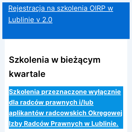
Przejdź
Rejestracja na szkolenia OIRP w
do
Lublinie v 2.0
treści
Szkolenia w bieżącym
kwartale
Szkolenia przeznaczone wyłącznie
dla radców prawnych i/lub
aplikantów radcowskich Okręgowej
Izby Radców Prawnych w Lublinie.